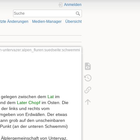
Anmelden
tzte Änderungen
Medien-Manager
Übersicht
n-untervazer:alpen_fluren:suedseite:schwemmi
, gelegen zwischen dem
Lat
im
und dem
Later Chopf
im Osten. Die
, der links und rechts vom
umgeben von Erdwällen. Der etwas
kann grob auf den unscheinbaren
e Punkt (an der unteren Schwemmi)
r Älplergemeinschaft von Untervaz,