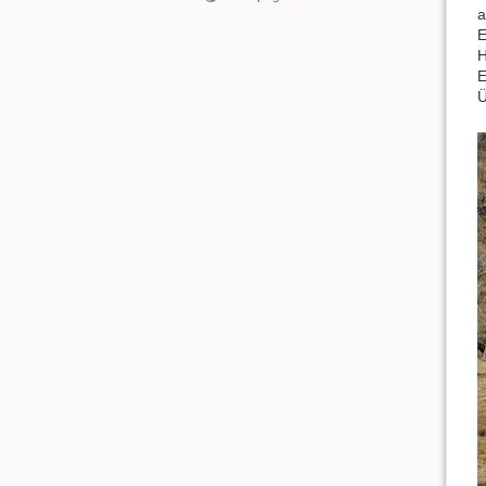
a
E
H
E
Ü