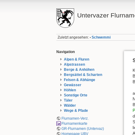
Untervazer Flurnam
Zuletzt angesehen:
Schwemmi
•
Navigation
Alpen & Fluren
Alpstrassen
Berge & Anhöhen
K
Bergsättel & Scharten
B
Felsen & Abhänge
B
Gewässer
Höhlen
Sonstige Orte
N
Täler
B
Wälder
P
Wege & Pfade
d
Flurnamen-Verz.
S
Flurnamenkarte
l
GR-Flurnamen (Untervaz)
A
Homepage UBV