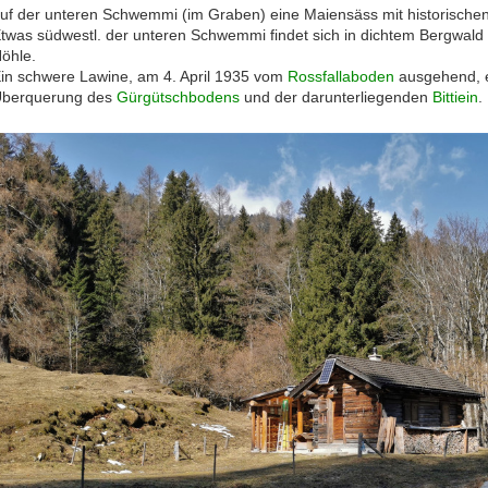
uf der unteren Schwemmi (im Graben) eine Maiensäss mit historischen
twas südwestl. der unteren Schwemmi findet sich in dichtem Bergwal
öhle.
in schwere Lawine, am 4. April 1935 vom
Rossfallaboden
ausgehend, e
berquerung des
Gürgütschbodens
und der darunterliegenden
Bittiein
.