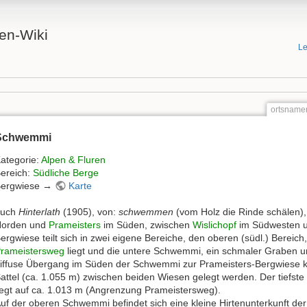
en-Wiki
Le
ortsname
Schwemmi
ategorie:
Alpen & Fluren
ereich:
Südliche Berge
ergwiese →
Karte
auch
Hinterlath
(1905), von:
schwemmen
(vom Holz die Rinde schälen)
orden und
Prameisters
im Süden, zwischen
Wislichopf
im Südwesten 
ergwiese teilt sich in zwei eigene Bereiche, den oberen (südl.) Bereich
rameistersweg
liegt und die untere Schwemmi, ein schmaler Graben 
iffuse Übergang im Süden der Schwemmi zur Prameisters-Bergwiese 
attel (ca. 1.055 m) zwischen beiden Wiesen gelegt werden. Der tiefst
iegt auf ca. 1.013 m (Angrenzung Prameistersweg).
uf der oberen Schwemmi befindet sich eine kleine Hirtenunterkunft de