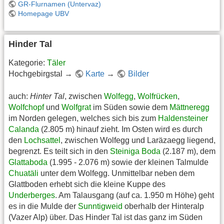
GR-Flurnamen (Untervaz)
Homepage UBV
Hinder Tal
Kategorie:
Täler
Hochgebirgstal →
Karte
→
Bilder
auch:
Hinter Tal
, zwischen
Wolfegg
,
Wolfrücken
,
Wolfchopf
und
Wolfgrat
im Süden sowie dem
Mättneregg
im Norden gelegen, welches sich bis zum
Haldensteiner
Calanda
(2.805 m) hinauf zieht. Im Osten wird es durch
den
Lochsattel
, zwischen Wolfegg und Laräzaegg liegend,
begrenzt. Es teilt sich in den
Steiniga Boda
(2.187 m), dem
Glattaboda
(1.995 - 2.076 m) sowie der kleinen Talmulde
Chuatäli
unter dem Wolfegg. Unmittelbar neben dem
Glattboden erhebt sich die kleine Kuppe des
Underberges
. Am Talausgang (auf ca. 1.950 m Höhe) geht
es in die Mulde der
Sunntigweid
oberhalb der Hinteralp
(Vazer Alp) über. Das Hinder Tal ist das ganz im Süden