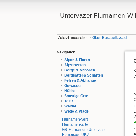
Untervazer Flurnamen-Wi
Zuletzt angesehen:
Ober-Bäragüllawald
•
Navigation
Alpen & Fluren
Alpstrassen
Berge & Anhöhen
K
Bergsättel & Scharten
W
Felsen & Abhänge
Gewässer
Höhlen
Sonstige Orte
O
Täler
i
Wälder
D
Wege & Pfade
W
Flurnamen-Verz.
B
Flurnamenkarte
z
GR-Flurnamen (Untervaz)
A
Homepage UBV