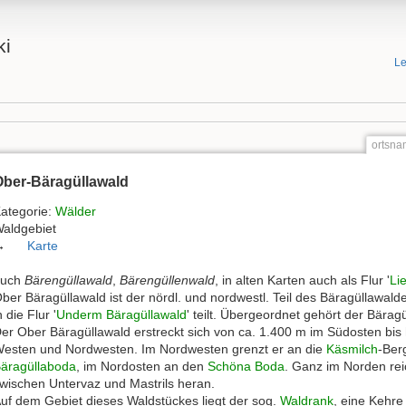
ki
Le
ortsna
Ober-Bäragüllawald
ategorie:
Wälder
aldgebiet
→
Karte
auch
Bärengüllawald
,
Bärengüllenwald
, in alten Karten auch als Flur '
Li
ber Bäragüllawald ist der nördl. und nordwestl. Teil des Bäragüllawald
n die Flur '
Underm Bäragüllawald
' teilt. Übergeordnet gehört der Bärag
er Ober Bäragüllawald erstreckt sich von ca. 1.400 m im Südosten bis
esten und Nordwesten. Im Nordwesten grenzt er an die
Käsmilch
-Ber
äragüllaboda
, im Nordosten an den
Schöna Boda
. Ganz im Norden rei
wischen Untervaz und Mastrils heran.
uf dem Gebiet dieses Waldstückes liegt der sog.
Waldrank
, eine Kehre