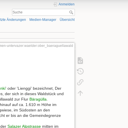
Anmelden
tzte Änderungen
Medien-Manager
Übersicht
men-untervazer:waelder:ober_baeraguellawald
enki
' oder 'Lienggi' bezeichnet, Der
es, der sich in dieses Waldstück und
üllawald zur Flur
Bäragülla
.
 hinauf auf ca. 1.610 m Höhe im
gwiese, im Südosten an den
cht er bis an die Gemeindegrenze
 der
Salazer Alpstrasse
mitten im