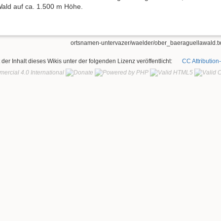
ald auf ca. 1.500 m Höhe.
ortsnamen-untervazer/waelder/ober_baeraguellawald.tx
t der Inhalt dieses Wikis unter der folgenden Lizenz veröffentlicht:
CC Attribution